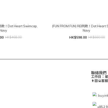
I同款！Dot Heart Swimcap,
(FUN FROM FUN) REI同款！Dot Heart S
Navy
Navy
00
HK$468.00
HK$598.00
HK$660.00
聯絡我們
工作日：
👩🏻‍💻
: buy.i
+852 9