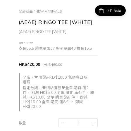
件商品
全部商品
/
NEW ARRIVALS
(AEAE) RINGO TEE [WHITE]
(AEAE) RINGO TEE [WHITE]
ғʀᴇᴇ sɪᴢᴇ
衣長55.5 肩寬單面37 胸圍單面43 袖長15.5
HK$420.00
HK$460.00
全店，♥ 買滿HKD$1000 免順豐自取
運費
指定分類，♥網站優惠♥全單 購買 滿2
件， 即減 HK$5.00 全單 購買 滿4 件， 即
減 HK$10.00 全單 購買 滿6 件， 即減
HK$15.00 全單 購買 滿8 件， 即減
HK$20.00
數量