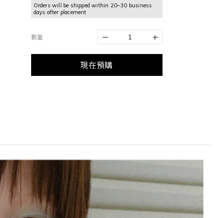
Orders will be shipped within 20–30 business
days after placement
數量
現在預購