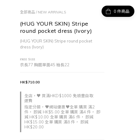
件商品
全部商品
/
NEW ARRIVALS
(HUG YOUR SKIN) Stripe
round pocket dress (Ivory)
(HUG YOUR SKIN) Stripe round pocket 
dress (Ivory)
ғʀᴇᴇ sɪᴢᴇ
衣長77 胸圍單面45 袖長22
HK$710.00
全店，♥ 買滿HKD$1000 免順豐自取
運費
指定分類，♥網站優惠♥全單 購買 滿2
件， 即減 HK$5.00 全單 購買 滿4 件， 即
減 HK$10.00 全單 購買 滿6 件， 即減
HK$15.00 全單 購買 滿8 件， 即減
HK$20.00