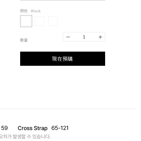
顏色
: Black
數量
現在預購