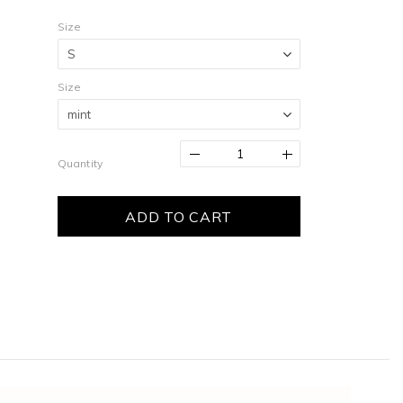
Size
Size
Quantity
ADD TO CART