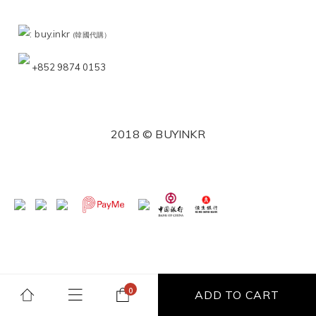
: buy.inkr
(韓國代購）
+852 9874 0153
2018 © BUYINKR
ADD TO CART